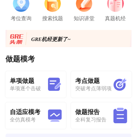
考位查询
搜索找题
知识讲堂
真题机经
​雷哥GRE精准冲分课学员黄同学 出分
336（167+169）
GRE机经更新了~
托福写作直播开始报名了！
做题模考
2025美国《门户开放报告》出炉！赴美留
学人数再创新高！
单项做题
考点做题
单项逐个击破
突破考点薄弱项
自适应模考
做题报告
全仿真模考
全科复习报告