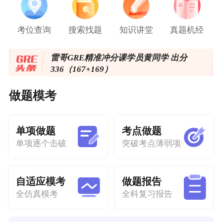
考位查询
搜索找题
知识讲堂
真题机经
​雷哥GRE精准冲分课学员黄同学 出分
336（167+169）
GRE机经更新了~
做题模考
托福写作直播开始报名了！
单项做题
考点做题
2025美国《门户开放报告》出炉！赴美留
单项逐个击破
突破考点薄弱项
学人数再创新高！
自适应模考
做题报告
全仿真模考
全科复习报告