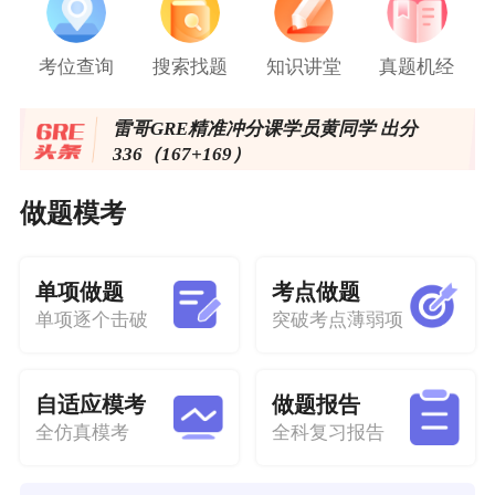
考位查询
搜索找题
知识讲堂
真题机经
​雷哥GRE精准冲分课学员黄同学 出分
336（167+169）
GRE机经更新了~
做题模考
托福写作直播开始报名了！
单项做题
考点做题
2025美国《门户开放报告》出炉！赴美留
单项逐个击破
突破考点薄弱项
学人数再创新高！
自适应模考
做题报告
全仿真模考
全科复习报告